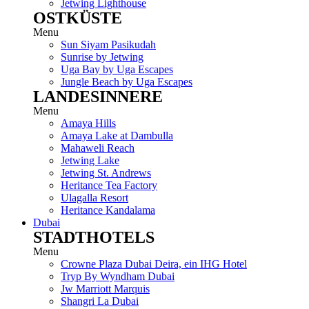
Jetwing Lighthouse
OSTKÜSTE
Menu
Sun Siyam Pasikudah
Sunrise by Jetwing
Uga Bay by Uga Escapes
Jungle Beach by Uga Escapes
LANDESINNERE
Menu
Amaya Hills
Amaya Lake at Dambulla
Mahaweli Reach
Jetwing Lake
Jetwing St. Andrews
Heritance Tea Factory
Ulagalla Resort
Heritance Kandalama
Dubai
STADTHOTELS
Menu
Crowne Plaza Dubai Deira, ein IHG Hotel
Tryp By Wyndham Dubai
Jw Marriott Marquis
Shangri La Dubai