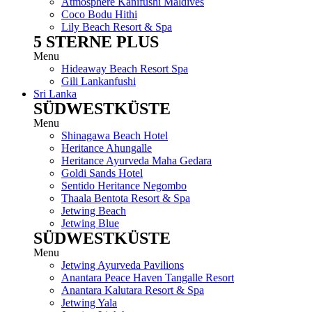
Atmosphere Kanifushi Maldives
Coco Bodu Hithi
Lily Beach Resort & Spa
5 STERNE PLUS
Menu
Hideaway Beach Resort Spa
Gili Lankanfushi
Sri Lanka
SÜDWESTKÜSTE
Menu
Shinagawa Beach Hotel
Heritance Ahungalle
Heritance Ayurveda Maha Gedara
Goldi Sands Hotel
Sentido Heritance Negombo
Thaala Bentota Resort & Spa
Jetwing Beach
Jetwing Blue
SÜDWESTKÜSTE
Menu
Jetwing Ayurveda Pavilions
Anantara Peace Haven Tangalle Resort
Anantara Kalutara Resort & Spa
Jetwing Yala