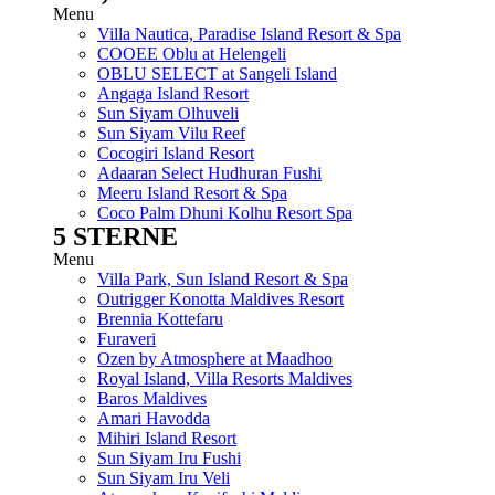
Menu
Villa Nautica, Paradise Island Resort & Spa
COOEE Oblu at Helengeli
OBLU SELECT at Sangeli Island
Angaga Island Resort
Sun Siyam Olhuveli
Sun Siyam Vilu Reef
Cocogiri Island Resort
Adaaran Select Hudhuran Fushi
Meeru Island Resort & Spa
Coco Palm Dhuni Kolhu Resort Spa
5 STERNE
Menu
Villa Park, Sun Island Resort & Spa
Outrigger Konotta Maldives Resort
Brennia Kottefaru
Furaveri
Ozen by Atmosphere at Maadhoo
Royal Island, Villa Resorts Maldives
Baros Maldives
Amari Havodda
Mihiri Island Resort
Sun Siyam Iru Fushi
Sun Siyam Iru Veli