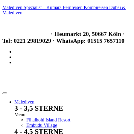
Malediven Spezialist – Kumara Fernreisen Kombireisen Dubai &
Malediven
info@kumara-fernreisen.de
Im Maritim Hotel
·
Heumarkt 20, 50667 Köln
·
Tel: 0221 29819029
· WhatsApp: 01515 7657110
Malediven
3 - 3,5 STERNE
Menu
Fihalhohi Island Resort
Embudu Village
4 - 4,5 STERNE