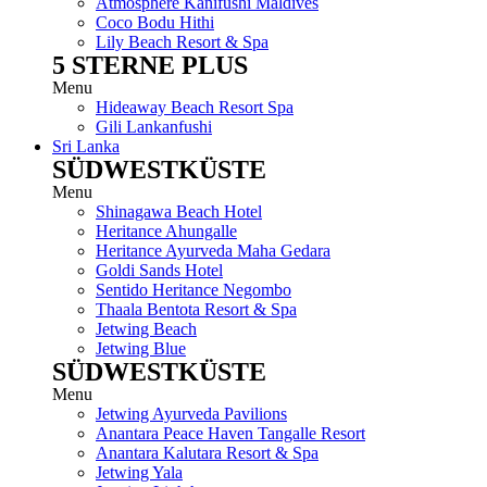
Atmosphere Kanifushi Maldives
Coco Bodu Hithi
Lily Beach Resort & Spa
5 STERNE PLUS
Menu
Hideaway Beach Resort Spa
Gili Lankanfushi
Sri Lanka
SÜDWESTKÜSTE
Menu
Shinagawa Beach Hotel
Heritance Ahungalle
Heritance Ayurveda Maha Gedara
Goldi Sands Hotel
Sentido Heritance Negombo
Thaala Bentota Resort & Spa
Jetwing Beach
Jetwing Blue
SÜDWESTKÜSTE
Menu
Jetwing Ayurveda Pavilions
Anantara Peace Haven Tangalle Resort
Anantara Kalutara Resort & Spa
Jetwing Yala