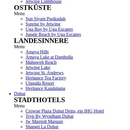
Jetwing Lighthouse
OSTKÜSTE
Menu
Sun Siyam Pasikudah
Sunrise by Jetwing
Uga Bay by Uga Escapes
Jungle Beach by Uga Escapes
LANDESINNERE
Menu
Amaya Hills
Amaya Lake at Dambulla
Mahaweli Reach
Jetwing Lake
Jetwing St. Andrews
Heritance Tea Factory
Ulagalla Resort
Heritance Kandalama
Dubai
STADTHOTELS
Menu
Crowne Plaza Dubai Deira, ein IHG Hotel
Tryp By Wyndham Dubai
Jw Marriott Marquis
Shangri La Dubai