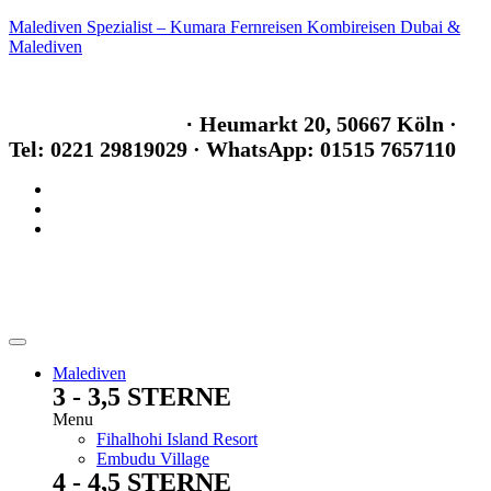
Malediven Spezialist – Kumara Fernreisen Kombireisen Dubai &
Malediven
info@kumara-fernreisen.de
Im Maritim Hotel
·
Heumarkt 20, 50667 Köln
·
Tel: 0221 29819029
· WhatsApp: 01515 7657110
Malediven
3 - 3,5 STERNE
Menu
Fihalhohi Island Resort
Embudu Village
4 - 4,5 STERNE