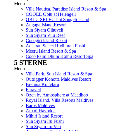
Menu
Villa Nautica, Paradise Island Resort & Spa
COOEE Oblu at Helengeli
OBLU SELECT at Sangeli Island
Angaga Island Resort
Sun Siyam Olhuveli
Sun Siyam Vilu Reef
Cocogiri Island Resort
Adaaran Select Hudhuran Fushi
Meeru Island Resort & Spa
Coco Palm Dhuni Kolhu Resort Spa
5 STERNE
Menu
Villa Park, Sun Island Resort & Spa
Outrigger Konotta Maldives Resort
Brennia Kottefaru
Furaveri
Ozen by Atmosphere at Maadhoo
Royal Island, Villa Resorts Maldives
Baros Maldives
Amari Havodda
Mihiri Island Resort
Sun Siyam Iru Fushi
Sun Siyam Iru Veli