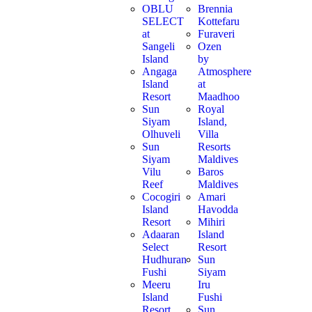
OBLU
Brennia
SELECT
Kottefaru
at
Furaveri
Sangeli
Ozen
Island
by
Angaga
Atmosphere
Island
at
Resort
Maadhoo
Sun
Royal
Siyam
Island,
Olhuveli
Villa
Sun
Resorts
Siyam
Maldives
Vilu
Baros
Reef
Maldives
Cocogiri
Amari
Island
Havodda
Resort
Mihiri
Adaaran
Island
Select
Resort
Hudhuran
Sun
Fushi
Siyam
Meeru
Iru
Island
Fushi
Resort
Sun