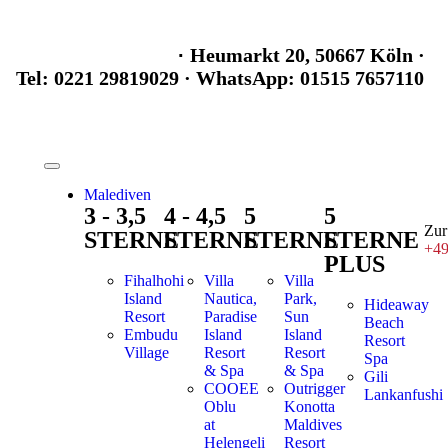
Im Maritim Hotel
·
Heumarkt 20, 50667 Köln
·
Tel: 0221 29819029
· WhatsApp: 01515 7657110
Malediven
3 - 3,5
4 - 4,5
5
5
Zur
STERNE
STERNE
STERNE
STERNE
+49
PLUS
Fihalhohi
Villa
Villa
Island
Nautica,
Park,
Hideaway
Resort
Paradise
Sun
Beach
Embudu
Island
Island
Resort
Village
Resort
Resort
Spa
& Spa
& Spa
Gili
COOEE
Outrigger
Lankanfushi
Oblu
Konotta
at
Maldives
Helengeli
Resort