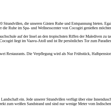
 20 Strandvillen, die unseren Gästen Ruhe und Entspannung bieten. Ega
ie Ruhe im Spa- und Wellnesscenter von Cocogiri genießen möchten, 
auchschule auf der Insel an den tropischsten Riffen der Malediven zu 
cogiri liegt im Vaavu-Atoll und ist Ihr persönliches Tor zum Paradie
wei Restaurants. Die Verpflegung wird als Nur Frühstück, Halbpension
 Landschaft ein. Jede unserer Strandvillen verfügt über eine Innendus
direkt zum weißen Sandstrand und sind nur wenige Meter vom Indischen