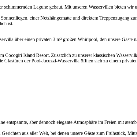
er schimmernden Lagune gebaut. Mit unseren Wasservillen bieten wir un
it Sonnenliegen, einer Netzhängematte und direktem Treppenzugang zum
ch ist.
sservilla über einen privaten 3 m² großen Whirlpool, den unsere Gäste
m Cocogiri Island Resort. Zusätzlich zu unserer klassischen Wasservill
ie Glastüren der Pool-Jacuzzi-Wasservilla öffnen sich zu einem privat
 eine entspannte, aber dennoch elegante Atmosphäre im Freien mit atem
n Gerichten aus aller Welt, bei denen unsere Gäste zum Frühstück, Mi