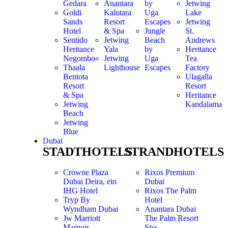
Gedara
Anantara
by
Jetwing
Goldi
Kalutara
Uga
Lake
Sands
Resort
Escapes
Jetwing
Hotel
& Spa
Jungle
St.
Sentido
Jetwing
Beach
Andrews
Heritance
Yala
by
Heritance
Negombo
Jetwing
Uga
Tea
Thaala
Lighthouse
Escapes
Factory
Bentota
Ulagalla
Resort
Resort
& Spa
Heritance
Jetwing
Kandalama
Beach
Jetwing
Blue
Dubai
STADTHOTELS
STRANDHOTELS
Crowne Plaza
Rixos Premium
Dubai Deira, ein
Dubai
IHG Hotel
Rixos The Palm
Tryp By
Hotel
Wyndham Dubai
Anantara Dubai
Jw Marriott
The Palm Resort
Marquis
Spa