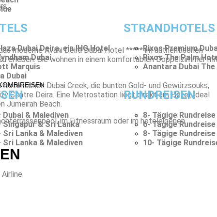
rs.
Blue
TELS
STRANDHOTELS
aza Dubai Deira, ein IHG Hotel
Rixos Premium Duba
das moderne Avani Deira Dubai Hotel ***** im authentischen
Wyndham Dubai
Rixos The Palm Hot
t zu erleben. Sie wohnen in einem komfortablen Doppelzimmer mi
ott Marquis
Anantara Dubai The
a Dubai
en historischen Dubai Creek, die bunten Gold- und Gewürzsouks,
KOMBIREISEN
ISEN
RUNDREISEN
y Centre Deira. Eine Metrostation liegt direkt am Hotel, ideal
den Jumeirah Beach.
 Dubai & Malediven
8- Tägige Rundreise
chterrassenpool, im Fitnessraum oder im hoteleigenen
 Singapur & Sri Lanka
6- Tägige Rundreise
 Sri Lanka & Malediven
8- Tägige Rundreise
 Sri Lanka & Malediven
10- Tägige Rundreis
GEN
Airline