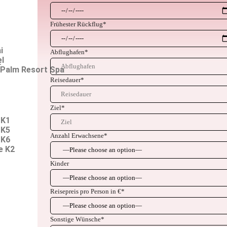
Frühester Rückflug
*
i
Abflughafen
*
el
t
 Palm Resort Spa
Reisedauer
*
Ziel
*
 K1
 K5
Anzahl Erwachsene
*
 K6
e K2
Kinder
Reisepreis pro Person in €
*
Sonstige Wünsche
*