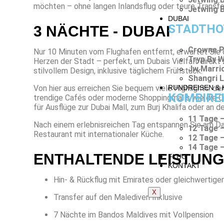
möchten – ohne langen Inlandsflug oder teure Transfe
Jetwing 
DUBAI
STADTHO
3 NÄCHTE - DUBAI
Crowne Pl
Nur 10 Minuten vom Flughafen entfernt, erwartet Sie 
Tryp By 
Herzen der Stadt – perfekt, um Dubais Vielfalt direk
Jw Marri
stilvollem Design, inklusive täglichem Frühstück.
Shangri L
Von hier aus erreichen Sie bequem viele Highlights: d
RUNDREISEN & 
KOMBIRE
trendige Cafés oder moderne Shoppingmalls wie die Cit
für Ausflüge zur Dubai Mall, zum Burj Khalifa oder an 
11 Tage –
Nach einem erlebnisreichen Tag entspannen Sie am Da
12 Tage –
Restaurant mit internationaler Küche.
12 Tage –
14 Tage –
ENTHALTENDE LEISTUN
FLUG
KONTAKT
Hin- & Rückflug mit Emirates oder gleichwertiger 
X
Transfer auf den Malediven Inklusive
7 Nächte im Bandos Maldives mit Vollpension