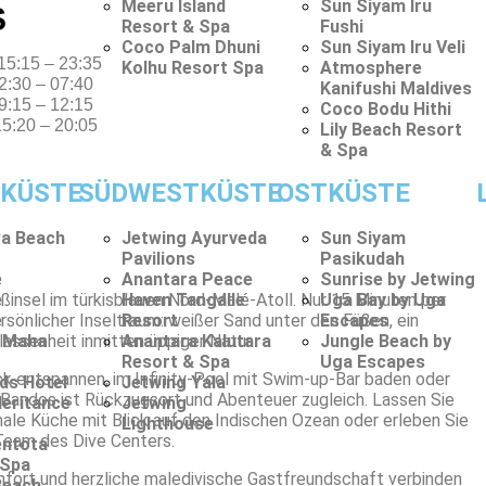
Meeru Island
Sun Siyam Iru
S
Resort & Spa
Fushi
Coco Palm Dhuni
Sun Siyam Iru Veli
5:15 – 23:35
Kolhu Resort Spa
Atmosphere
30 – 07:40
Kanifushi Maldives
15 – 12:15
Coco Bodu Hithi
5:20 – 20:05
Lily Beach Resort
& Spa
KÜSTE
SÜDWESTKÜSTE
OSTKÜSTE
a Beach
Jetwing Ayurveda
Sun Siyam
Pavilions
Pasikudah
e
Anantara Peace
Sunrise by Jetwing
insel im türkisblauen Nord-Malé-Atoll. Nur 15 Minuten per
e
Haven Tangalle
Uga Bay by Uga
sönlicher Inseltraum: weißer Sand unter den Füßen, ein
e
Resort
Escapes
lassenheit inmitten üppiger Natur.
 Maha
Anantara Kalutara
Jungle Beach by
Resort & Spa
Uga Escapes
lick entspannen, im Infinity-Pool mit Swim-up-Bar baden oder
ds Hotel
Jetwing Yala
andos ist Rückzugsort und Abenteuer zugleich. Lassen Sie
Heritance
Jetwing
nale Küche mit Blick auf den Indischen Ozean oder erleben Sie
o
Lighthouse
Team des Dive Centers.
entota
 Spa
omfort und herzliche maledivische Gastfreundschaft verbinden
Beach