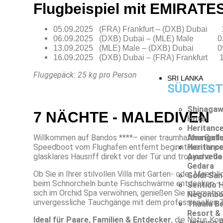
Flugbeispiel mit EMIRATE
05.09.2025 (FRA) Frankfurt – (DXB) Dubai 1
06.09.2025 (DXB) Dubai – (MLE) Male 02:
13.09.2025 (MLE) Male – (DXB) Dubai 09:
16.09.2025 (DXB) Dubai – (FRA) Frankfurt 1
Fluggepäck: 25 kg pro Person
SRI LANKA
SÜDWEST
Shinagaw
7 NÄCHTE - MALEDIVEN
Hotel
Heritanc
Willkommen auf Bandos ****– einer traumhaften Barfuß
Ahungall
Speedboot vom Flughafen entfernt beginnt hier Ihr per
Heritanc
glasklares Hausriff direkt vor der Tür und tropische Ge
Ayurveda
Gedara
Ob Sie in Ihrer stilvollen Villa mit Garten- oder Meerb
Goldi San
beim Schnorcheln bunte Fischschwärme entdecken – B
Sentido 
sich im Orchid Spa verwöhnen, genießen Sie internatio
Negomb
unvergessliche Tauchgänge mit dem professionellen 
Thaala B
Resort &
Ideal für Paar
e, Familien & Entdecker
, die Natur, K
Jetwing 