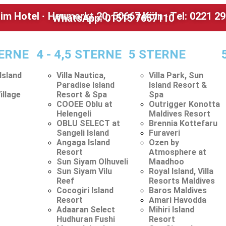
tim Hotel
Heumarkt 20, 50667 Köln
· Tel: 0221 
·
WhatsApp: 01515 7657110
TERNE
4 - 4,5 STERNE
5 STERNE
 Island
Villa Nautica,
Villa Park, Sun
Paradise Island
Island Resort &
illage
Resort & Spa
Spa
COOEE Oblu at
Outrigger Konotta
Helengeli
Maldives Resort
OBLU SELECT at
Brennia Kottefaru
Sangeli Island
Furaveri
i-Reise 10 Nächte Inkl. Fl
Angaga Island
Ozen by
Resort
Atmosphere at
Sun Siyam Olhuveli
Maadhoo
Sun Siyam Vilu
Royal Island, Villa
Reef
Resorts Maldives
Cocogiri Island
Baros Maldives
Resort
Amari Havodda
Adaaran Select
Mihiri Island
Hudhuran Fushi
Resort