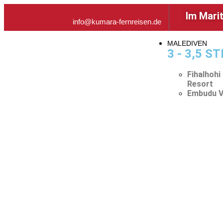
Im Mari
info@kumara-fernreisen.de
MALEDIVEN
3 - 3,5 S
Fihalhohi
Resort
Embudu V
Dubai & Malediven Komb