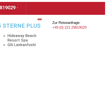
29819029
·
Zur Reiseanfrage:
5 STERNE PLUS
+49 (0) 221 29819029
Hideaway Beach
Resort Spa
Gili Lankanfushi
ug - Ab 1.899 EUR p. P.